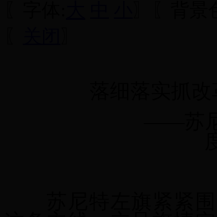
大
〖字体:
中
小
〗〖背景色
〖
关闭
〗
落细落实抓改
——
苏
苏尼特左旗
紧紧围