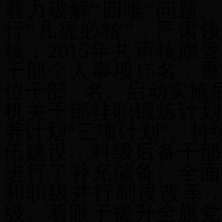
着力破解“四唯”问题
行“凡提必核”，严肃
核，2015年共审核
旗
管
干部个人事项
15
名，重
位干部
名。启动实施
机关干部挂职锻炼计划
养计划“三项计划”。
伍建设，
科
级后备干部
进行了
补充储备。全面
和职级并行制度改革
级。着眼于提升全旗党