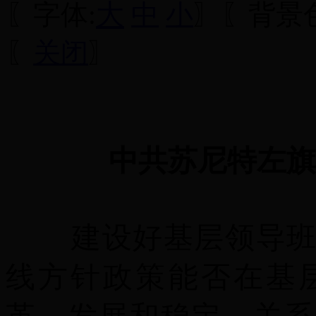
大
〖字体:
中
小
〗〖背景色
〖
关闭
〗
中共苏尼特左旗
建设好基层领导
线方针政策能否在基