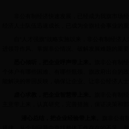
非公有制经济快速发展，已经成为我旗市场
经济人士队伍迅速成长，已成为全旗社会事业的重
自“人才强旗”战略实施以来，非公有制经济
进领导作风、掌握非公情况、破解发展难题的重要
悉心倾听，把企业呼声带上来。
旗非公有制
个体户有哪些困难、有哪些瓶颈、旗政府出台的政
能解决的带回反映，确保让企业、让非公经济人士
虚心求教，把企业智慧带上来。
旗非公有制
主意带上来，认真研究，完善措施，保证决策和部
潜心总结，把企业经验带上来。
旗非公有
规律，从个别问题中查找整体工作存在的不足，并