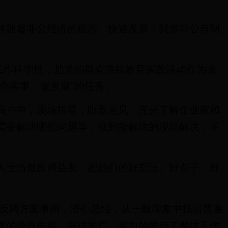
伴随着非公经济的稳步、快速发展，我旗非公有制
工作科学性，把党的群众路线教育实践活动作为改
办实事、促发展”的任务。
商户中，现场指导，听取意见，充分了解企业家和
需要解决哪些问题等，做到能解决的现场解决，不
人士当做良师益友，把他们的好想法、好点子、好
反两方面事例，潜心总结，从一般现象中找出普遍
真的吸收借鉴、宣传推广，有力的推动了整体工作