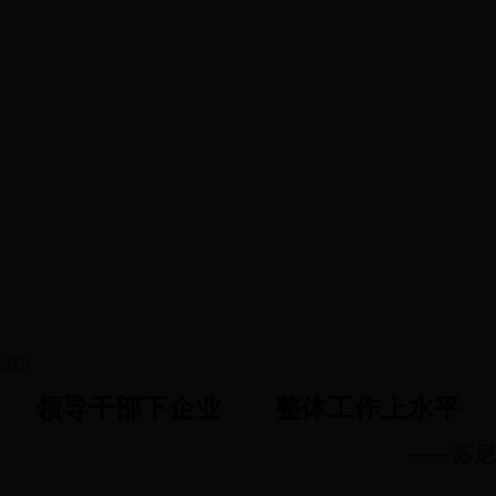
关闭
〗
领导干部下企业 整体工作上水平
——苏