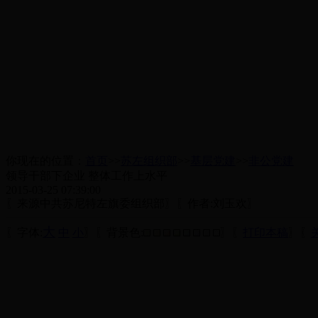
你现在的位置：
首页
>>
苏左组织部
>>
基层党建
>>
非公党建
领导干部下企业 整体工作上水平
2015-03-25 07:39:00
〖来源中共苏尼特左旗委组织部〗〖作者:刘玉欢〗
大
〖字体:
中
小
〗〖背景色:
〗〖
打印本稿
〗〖