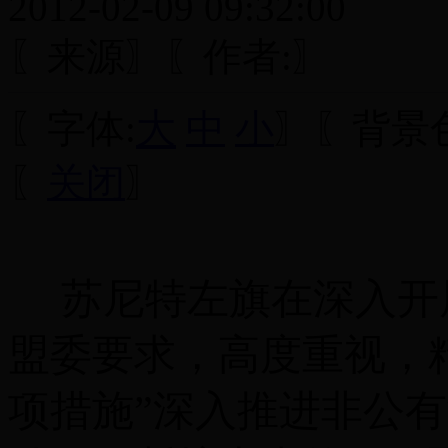
2012-02-09 09:32:00
〖来源〗〖作者:〗
大
〖字体:
中
小
〗〖背景色
〖
关闭
〗
苏尼特左旗在深入开
盟委要求，高度重视，
项措施”深入推进非公