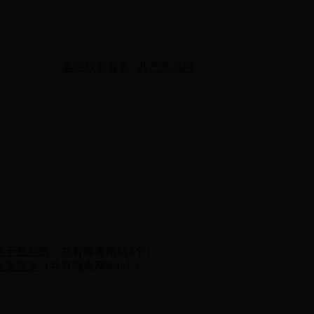
返回联盟首页
|
共产党员网
查干敖包镇
（共有嘎查网站4个）
达来苏木
（共有嘎查网站6个）