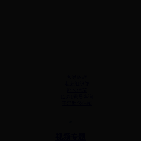
领导致辞
走进组织部
部长信箱
12371党员咨询
干部监督信箱
视频专题