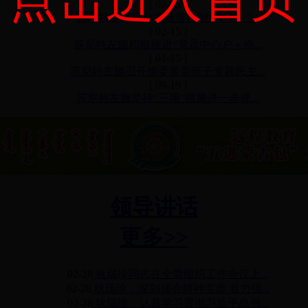
[ 02-15 ]
苏尼特左旗出台党建责任制“六个一”...
[ 02-15 ]
苏尼特左旗积极推进“党员中心户＋协...
[ 01-15 ]
苏尼特左旗召开旗委常委班子专题民主...
[ 09-19 ]
苏尼特左旗坚持“三项”措施进一步规...
领导讲话
更多>>
02-28
狄瑞珍同志在全盟组织工作会议上...
02-28
狄瑞珍：深刻领会精神实质 着力强...
02-28
狄瑞珍：认真学习贯彻习近平总书...